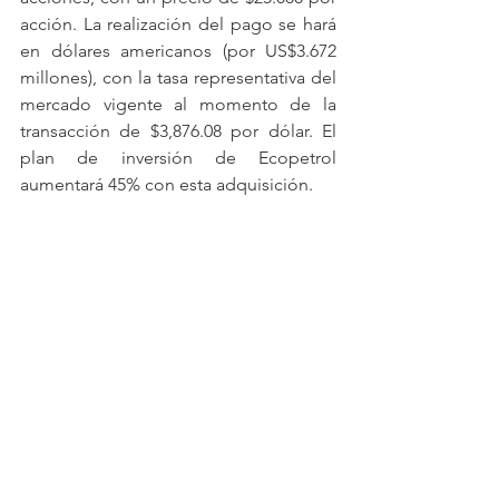
acción. La realización del pago se hará 
en dólares americanos (por US$3.672 
millones), con la tasa representativa del 
mercado vigente al momento de la 
transacción de $3,876.08 por dólar. El 
plan de inversión de Ecopetrol 
aumentará 45% con esta adquisición.
Glencore compró acciones de Cerrejón 
con inversión a dos años
La minera suiza Glencore compró 33,3% 
de las acciones que BHP y Anglo 
American tienen cad una en la mina de 
carbón térmico Cerrejón, en La Guajira. 
La transacción, que llevaría a una 
participación total de 66%, tuvo un 
costo de US$588 millones en total, es 
decir, de US$294 millones a cada 